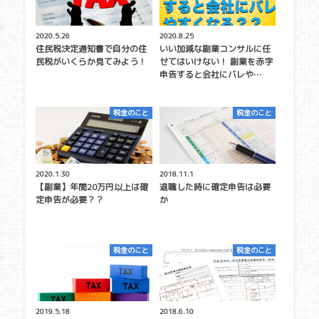
2020.5.26
2020.8.25
住民税決定通知書で自分の住
いい加減な副業コンサルに任
民税がいくらか見てみよう！
せてはいけない！ 副業を赤字
申告すると会社にバレや…
税金のこと
税金のこと
2020.1.30
2018.11.1
【副業】年間20万円以上は確
退職した時に確定申告は必要
定申告が必要？？
か
税金のこと
税金のこと
2019.5.18
2018.6.10