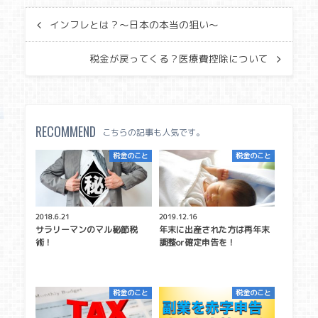
インフレとは？〜日本の本当の狙い〜
税金が戻ってくる？医療費控除について
RECOMMEND
こちらの記事も人気です。
税金のこと
税金のこと
2018.6.21
2019.12.16
サラリーマンのマル秘節税
年末に出産された方は再年末
術！
調整or確定申告を！
税金のこと
税金のこと