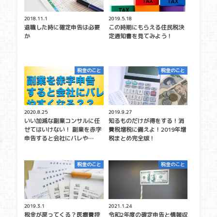
2018.11.1
2019.5.18
退職した時に確定申告は必要
この時期にもらえる住民税決
か
定通知書を見てみよう！
税金のこと
税金のこと
2020.8.25
2019.9.27
いい加減な副業コンサルに任
知るものだけが得をする！消
せてはいけない！ 副業を赤字
費税増税に備えよ！2019年増
申告すると会社にバレや…
税まとめ完全版！
税金のこと
税金のこと
2019.3.1
2021.1.24
税金が戻ってくる？医療費控
令和2年度の確定申告と情報収