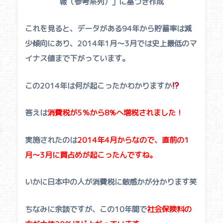
報（参考系列）」に基づき作成
これを見ると、データがある94年から貯蓄率は減
少傾向にあり、2014年1月〜3月では史上最低のマ
イナス値まで下がっています。
この2014年は何が起こったかわかりますか
答えは
消費税が5％から8%へ増税されました！
実施されたのは
2014年4月からなので、直前の1
月〜3月に買占めが起こったんですね。
いかに日本中の人が消費税に敏感かが分かります笑
ちなみに余談ですが、この10年間で
社会保険料の