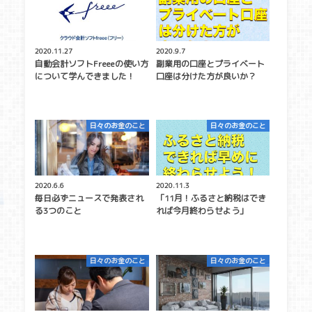
2020.11.27
2020.9.7
自動会計ソフトFreeeの使い方
副業用の口座とプライベート
について学んできました！
口座は分けた方が良いか？
日々のお金のこと
日々のお金のこと
2020.6.6
2020.11.3
毎日必ずニュースで発表され
「11月！ふるさと納税はでき
る3つのこと
れば今月終わらせよう」
日々のお金のこと
日々のお金のこと