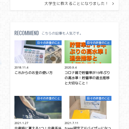
大学生に教えることになりました！
RECOMMEND
こちらの記事も人気です。
日々のお金のこと
日々のお金のこと
2018.11.4
2020.9.4
これからのお金の使い方
コロナ禍で貯蓄率が19年ぶり
の高水準！貯蓄率の過去推移
と大切なこと！
日々のお金のこと
日々のお金のこと
2021.1.27
2021.7.11
出産時に貰える1つ！出産手当
freee認定アドバイザーになっ