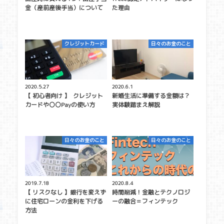
金（産前産後手当）について
た理由
クレジットカード
日々のお金のこと
2020.5.27
2020.6.1
【 初心者向け 】 クレジット
新婚生活に準備する金額は？
カードや〇〇Payの使い方
実体験踏まえ解説
日々のお金のこと
日々のお金のこと
2019.7.18
2020.8.4
【 リスクなし 】銀行を変えず
時間削減！金融とテクノロジ
に住宅ローンの金利を下げる
ーの融合＝フィンテック
方法