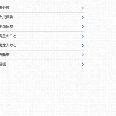
未分類
火災保険
生命保険
税金のこと
管理人から
自動車
通信