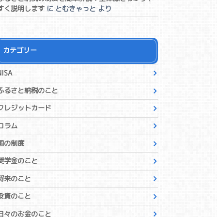
すく説明します
に
とむきゃっと
より
カテゴリー
NISA
ふるさと納税のこと
クレジットカード
コラム
国の制度
奨学金のこと
将来のこと
投資のこと
日々のお金のこと