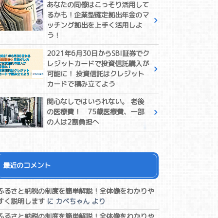
あなたの同僚はこっそり活用して
るかも！企業型確定拠出年金のマ
ッチング拠出を上手く活用しよ
う！
2021年6月30日からSBI証券でク
レジットカードで投資信託購入が
可能に！ 投資信託はクレジット
カードで積み立てよう
関心なしではいられない。 老後
の医療費！ 75歳医療費、一部
の人は2割負担へ
最近のコメント
ふるさと納税の制度を簡単解説！全体像をわかりや
すく説明します
に
カベちゃん
より
ふるさと納税の制度を簡単解説！全体像をわかりや